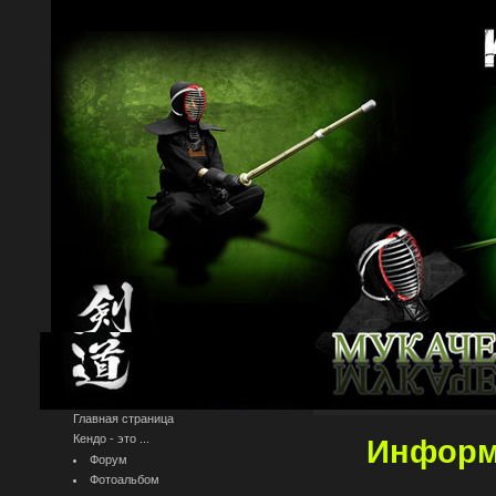
Главная страница
Кендо - это ...
Информ
Форум
Фотоальбом