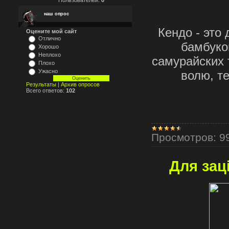
наш опрос
Кендо - это
Оцените мой сайт
Отлично
бамбуко
Хорошо
Неплохо
самурайских 
Плохо
Ужасно
волю, т
Результаты
|
Архив опросов
Всего ответов:
102
Просмотров:
9
Для зац