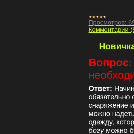
Просмотров:
6
Комментарии (
Новичк
Вопрос:
необход
Ответ:
Начин
обязательно 
снаряжение 
можно надет
одежду, кото
богу
можно б