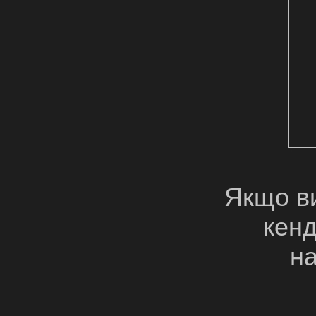
Якщо в
кенд
н